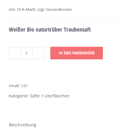
inkl. 19 % MwSt.
zzgl. Versandkosten
Weißer Bio naturtrüber Traubensaft
IN DEN WARENKORB
Weißer
Traubensaft
naturtrüb
Menge
Inhalt: 1,0
l
Kategorie:
Säfte 1 Literflaschen
Beschreibung