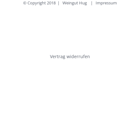
© Copyright 2018 | Weingut Hug |
Impressum
der
Produktseite
gewählt
werden
Vertrag widerrufen