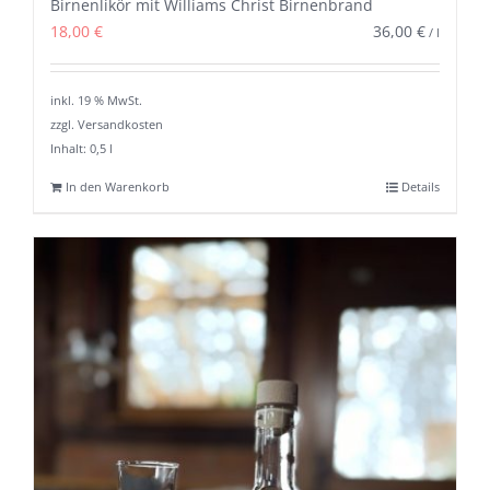
Birnenlikör mit Williams Christ Birnenbrand
18,00
€
36,00
€
/
l
inkl. 19 % MwSt.
zzgl. Versandkosten
Inhalt: 0,5
l
In den Warenkorb
Details