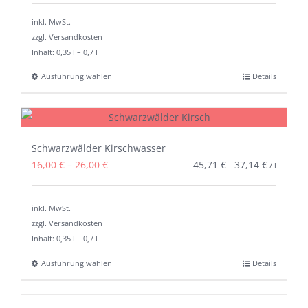
inkl. MwSt.
zzgl. Versandkosten
Inhalt: 0,35
l
– 0,7
l
Ausführung wählen
Details
Dieses
Produkt
weist
mehrere
Schwarzwälder Kirschwasser
Varianten
16,00
€
–
26,00
€
45,71
€
37,14
€
–
/
l
auf.
Die
inkl. MwSt.
Optionen
zzgl. Versandkosten
können
Inhalt: 0,35
l
– 0,7
l
auf
Ausführung wählen
Details
Dieses
der
Produkt
Produktseite
weist