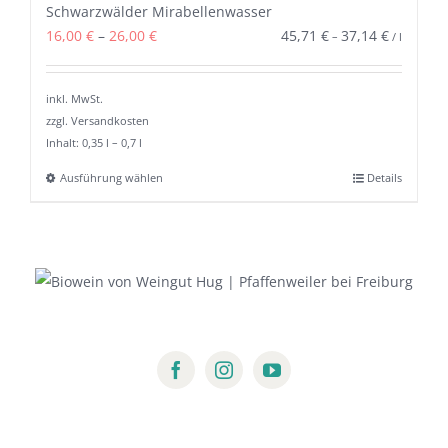
gewählt
Schwarzwälder Mirabellenwasser
mehrere
werden
16,00
€
–
26,00
€
45,71
€
37,14
€
–
/
l
Varianten
auf.
inkl. MwSt.
Die
zzgl. Versandkosten
Optionen
Inhalt: 0,35
l
– 0,7
l
können
Ausführung wählen
Details
Dieses
auf
Produkt
der
weist
Produktseite
mehrere
gewählt
Varianten
werden
auf.
Die
Optionen
können
auf