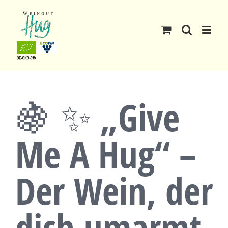
Skip
to
content
🍇 ✨ „Give
Me A Hug“ –
Der Wein, der
dich umarmt