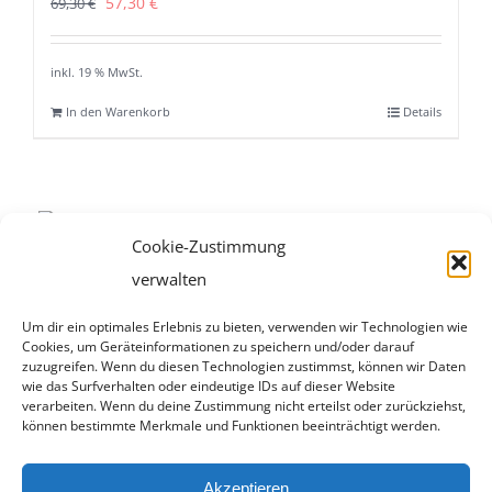
Ursprünglicher
Aktueller
57,30
€
69,30
€
Preis
Preis
war:
ist:
inkl. 19 % MwSt.
69,30 €
57,30 €.
In den Warenkorb
Details
Cookie-Zustimmung
verwalten
Um dir ein optimales Erlebnis zu bieten, verwenden wir Technologien wie
Cookies, um Geräteinformationen zu speichern und/oder darauf
zuzugreifen. Wenn du diesen Technologien zustimmst, können wir Daten
wie das Surfverhalten oder eindeutige IDs auf dieser Website
verarbeiten. Wenn du deine Zustimmung nicht erteilst oder zurückziehst,
© Copyright 2018 | Weingut Hug |
Impressum
können bestimmte Merkmale und Funktionen beeinträchtigt werden.
Akzeptieren