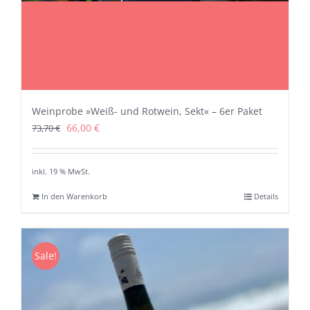
Weinprobe »Weiß- und Rotwein, Sekt« – 6er Paket
Ursprünglicher
Aktueller
66,00
€
73,70
€
Preis
Preis
war:
ist:
inkl. 19 % MwSt.
73,70 €
66,00 €.
In den Warenkorb
Details
Sale!