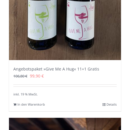
Angebotspaket »Give Me A Hug« 11+1 Gratis
Ursprünglicher
Aktueller
99,90
€
106,80
€
Preis
Preis
war:
ist:
inkl. 19 % MwSt.
106,80 €
99,90 €.
In den Warenkorb
Details