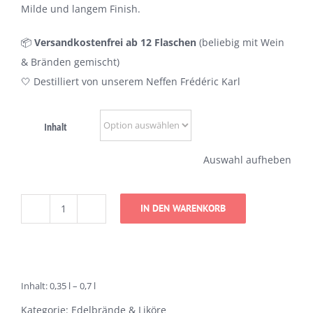
Milde und langem Finish.
📦
Versandkostenfrei ab 12 Flaschen
(beliebig mit Wein
& Bränden gemischt)
🤍 Destilliert von unserem Neffen Frédéric Karl
Inhalt
Auswahl aufheben
IN DEN WARENKORB
Williams
Christ
Birnenbrand
Menge
Inhalt: 0,35
l
– 0,7
l
Kategorie:
Edelbrände & Liköre