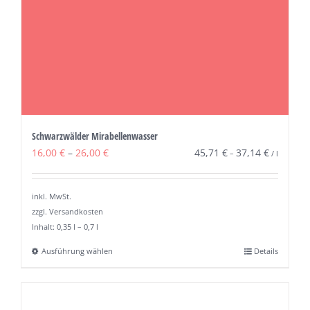
Schwarzwälder Mirabellenwasser
16,00
€
–
26,00
€
45,71
€
37,14
€
–
/
l
inkl. MwSt.
zzgl. Versandkosten
Inhalt: 0,35
l
– 0,7
l
Ausführung wählen
Details
Dieses
Produkt
weist