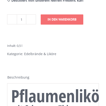
🤍 Destilliert von unserem Neffen Frédéric Karl
IN DEN WARENKORB
Pflaumenlikör
mit
Schwarzwälder
Zwetschgenwasser
Inhalt: 0,5
l
Menge
Kategorie:
Edelbrände & Liköre
Beschreibung
Pflaumenlikör