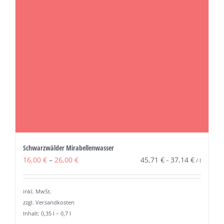
Schwarzwälder Mirabellenwasser
16,00
€
–
26,00
€
45,71
€
37,14
€
–
/
l
inkl. MwSt.
zzgl. Versandkosten
Inhalt: 0,35
l
– 0,7
l