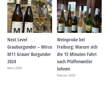
Next Level
Weinprobe bei
W
Grauburgunder – Mirco
Freiburg: Warum sich
W
M11 Grauer Burgunder
die 15 Minuten Fahrt
j
2024
nach Pfaffenweiler
D
lohnen
März 2026
Februar 2026