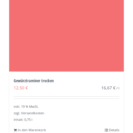
Gewürztraminer trocken
12,50
€
16,67
€
/
l
inkl. 19 % MwSt.
zzgl. Versandkosten
Inhalt: 0,75
l
In den Warenkorb
Details