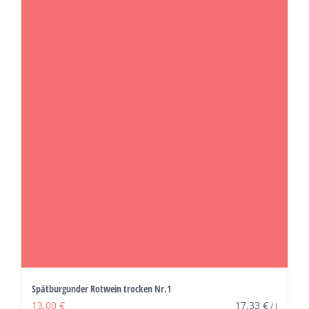
Spätburgunder Rotwein trocken Nr.1
13,00
€
17,33
€
/
l