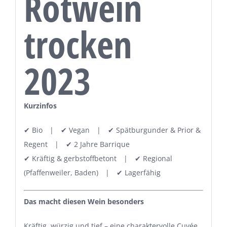
Rotwein
trocken
2023
Kurzinfos
✔ Bio | ✔ Vegan | ✔ Spätburgunder & Prior &
Regent | ✔ 2 Jahre Barrique
✔ Kräftig & gerbstoffbetont | ✔ Regional
(Pfaffenweiler, Baden) | ✔ Lagerfähig
Das macht diesen Wein besonders
Kräftig, würzig und tief – eine charaktervolle Cuvée