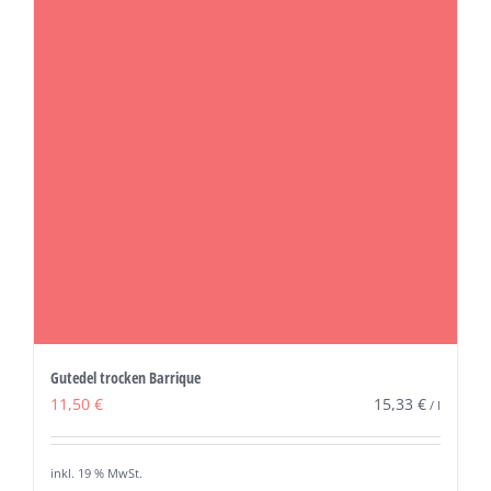
Gutedel trocken Barrique
11,50
€
15,33
€
/
l
inkl. 19 % MwSt.