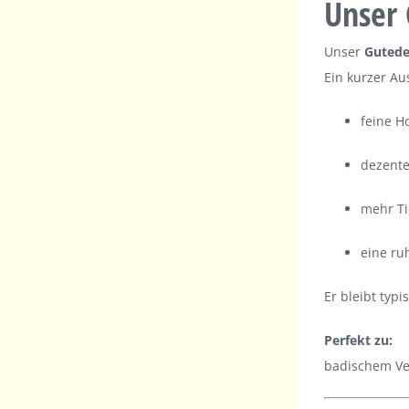
Unser 
Unser
Gutede
Ein kurzer Au
feine H
dezent
mehr Ti
eine ru
Er bleibt typ
Perfekt zu:
badischem Ves