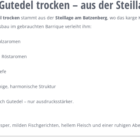
Gutedel trocken – aus der Steill
l trocken
stammt aus der
Steillage am Batzenberg
, wo das karge K
sbau im gebrauchten Barrique verleiht ihm:
olzaromen
e Röstaromen
efe
hige, harmonische Struktur
isch Gutedel – nur ausdrucksstärker.
per, milden Fischgerichten, hellem Fleisch und einer ruhigen Ab