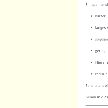
Ein spannende
kurzer 
langes 
sorgsa
geringe 
filigra
reduzie
So entsteht e
Genau in dies