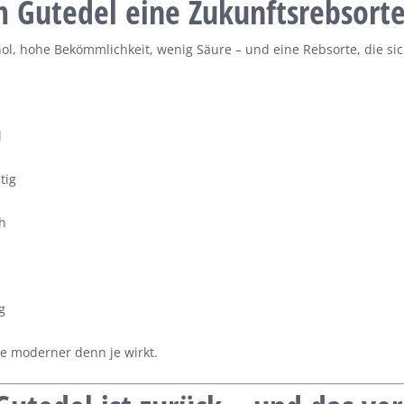
Gutedel eine Zukunftsrebsorte 
hol, hohe Bekömmlichkeit, wenig Säure – und eine Rebsorte, die si
:
l
tig
ch
ig
te moderner denn je wirkt.