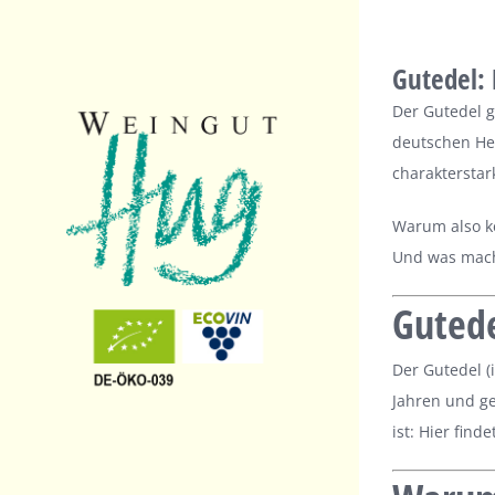
Skip
to
Gutedel:
content
Der Gutedel g
deutschen Hei
charakterstar
Warum also k
Und was macht
Gutede
Der Gutedel (
Jahren und ge
ist: Hier find