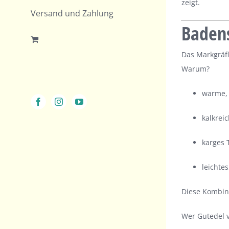
zeigt.
Versand und Zahlung
Badens
Das Markgräfl
Warum?
warme, 
Facebook
Instagram
YouTube
kalkrei
karges 
leichtes
Diese Kombin
Wer Gutedel v