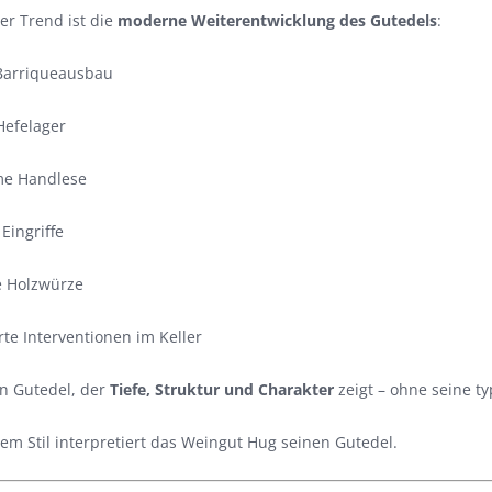
r Trend ist die
moderne Weiterentwicklung des Gutedels
:
Barriqueausbau
Hefelager
me Handlese
Eingriffe
ne Holzwürze
rte Interventionen im Keller
in Gutedel, der
Tiefe, Struktur und Charakter
zeigt – ohne seine typ
em Stil interpretiert das Weingut Hug seinen Gutedel.