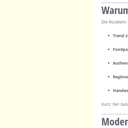
Warum
Die Rückkehr 
Trend z
Foodpai
Authent
Regiona
Handwer
Kurz: Der Gut
Modern