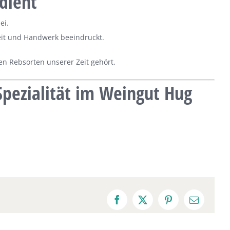
rdient
ei.
heit und Handwerk beeindruckt.
en Rebsorten unserer Zeit gehört.
Spezialität im Weingut Hug
Facebook
X
Pinterest
E-
Mail