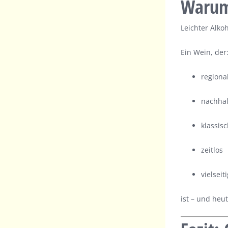
Warum 
Leichter Alko
Ein Wein, der
regiona
nachhal
klassis
zeitlos
vielseit
ist – und heu