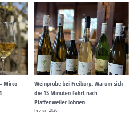
B
G
F
– Mirco
Weinprobe bei Freiburg: Warum sich
4
die 15 Minuten Fahrt nach
Pfaffenweiler lohnen
Februar 2026