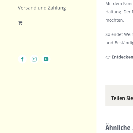
Mit dem Fansh
Versand und Zahlung
Haltung. Der 
möchten.
So endet Wein
und Beständig
👉
Entdecken
Facebook
Instagram
YouTube
Teilen Si
Ähnliche 