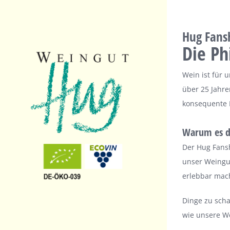
Skip
to
Hug Fans
content
Die Ph
Wein ist für 
über 25 Jahre
konsequente 
Warum es d
Der Hug Fansh
unser Weingu
erlebbar mac
Dinge zu schaf
wie unsere We