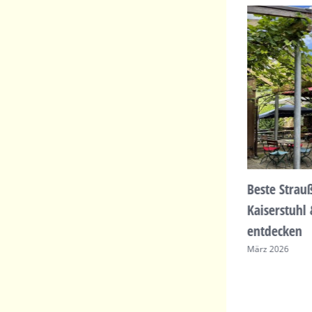
Geheimtipps zum Essen gehen bei
Beste Strau
Freiburg – Kaiserstuhl &
Kaiserstuhl
Markgräflerland entdecken
entdecken
März 2026
März 2026