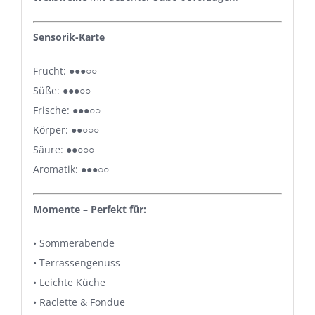
Sensorik-Karte
Frucht: ●●●○○
Süße: ●●●○○
Frische: ●●●○○
Körper: ●●○○○
Säure: ●●○○○
Aromatik: ●●●○○
Momente – Perfekt für:
• Sommerabende
• Terrassengenuss
• Leichte Küche
• Raclette & Fondue