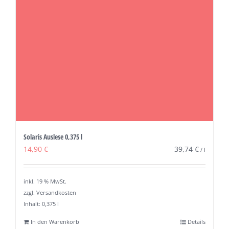
Solaris Auslese 0,375 l
14,90
€
39,74
€
/
l
inkl. 19 % MwSt.
zzgl. Versandkosten
Inhalt: 0,375
l
In den Warenkorb
Details