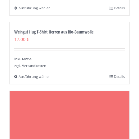
Ausführung wählen
Details
Dieses
Produkt
weist
Weingut Hug T-Shirt Herren aus Bio-Baumwolle
mehrere
17,00
€
Varianten
auf.
inkl. MwSt.
Die
zzgl. Versandkosten
Optionen
Ausführung wählen
Details
Dieses
können
Produkt
auf
weist
der
mehrere
Produktseite
Varianten
gewählt
auf.
werden
Die
Optionen