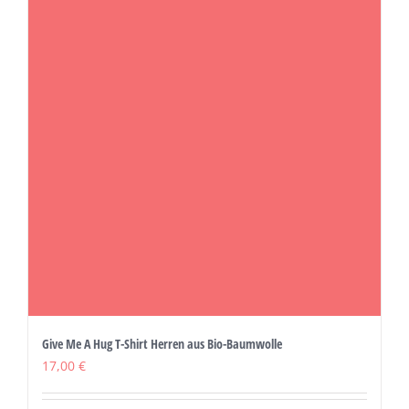
können
auf
der
Produktseite
gewählt
werden
Give Me A Hug T-Shirt Herren aus Bio-Baumwolle
17,00
€