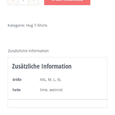
Give
Me
A
Hug
Kategorie:
Hug T-Shirts
T-
Shirt
Damen
Zusätzliche Information
aus
Bio-
Zusätzliche Information
Baumwolle
Menge
Größe
XXL, M, L, XL
Farbe
lime, weinrot