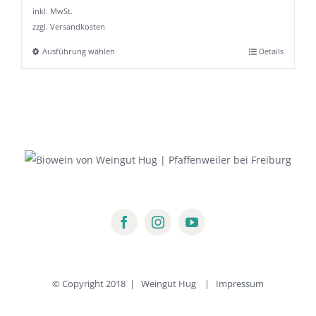
inkl. MwSt.
zzgl. Versandkosten
Ausführung wählen
Details
Dieses
Produkt
weist
mehrere
Varianten
auf.
Die
Optionen
können
auf
der
Produktseite
© Copyright 2018 | Weingut Hug |
Impressum
gewählt
werden