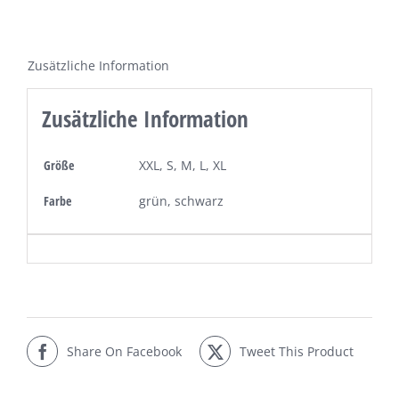
Damen
aus
Zusätzliche Information
Bio-
Baumwolle
Zusätzliche Information
Menge
Größe
XXL, S, M, L, XL
Farbe
grün, schwarz
Share On Facebook
Tweet This Product