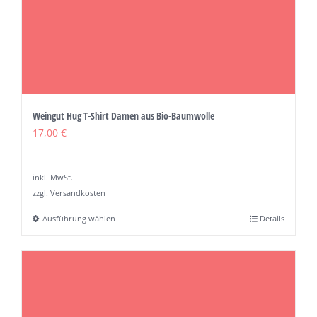
Weingut Hug T-Shirt Damen aus Bio-Baumwolle
17,00
€
inkl. MwSt.
zzgl. Versandkosten
Ausführung wählen
Details
Dieses
Produkt
weist
mehrere
Varianten