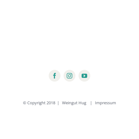
auf.
Die
Optionen
können
auf
der
Produktseite
gewählt
werden
© Copyright 2018 | Weingut Hug |
Impressum