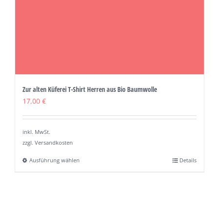
gewählt
werden
Zur alten Küferei T-Shirt Herren aus Bio Baumwolle
17,00
€
inkl. MwSt.
zzgl. Versandkosten
Ausführung wählen
Details
Dieses
Produkt
weist
mehrere
Varianten